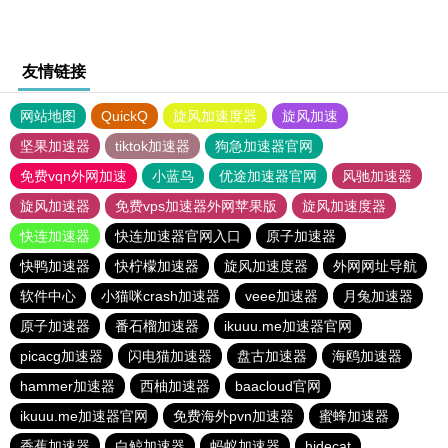
友情链接
网站地图
QuickQ
旋风加速度器
旋风加速
坚果加速器
tiktok加速器
狗急加速器官网
免费vqn外网加速
小蓝鸟
优途加速器官网
风驰加速器
旋风加速器
免费vps加速器外网苹果版
旋风加速度器
快连加速器
快连加速器官网入口
原子加速器
快鸭加速器
快柠檬加速器
旋风加速度器
外网网址导航
软件中心
小猫咪crash加速器
veee加速器
月兔加速器
原子加速器
番石榴加速器
ikuuu.me加速器官网
picacg加速器
闪电猫加速器
盘古加速器
海鸥加速器
hammer加速器
西柚加速器
baacloud官网
ikuuu.me加速器官网
免费海外pvn加速器
蜜蜂加速器
香蕉加速器
白鲸加速器
蚂蚁加速器
hidecat