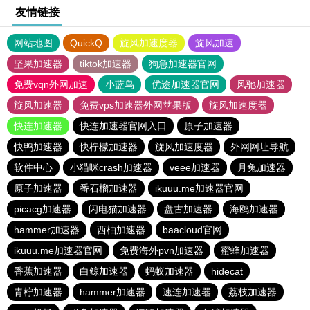
友情链接
网站地图
QuickQ
旋风加速度器
旋风加速
坚果加速器
tiktok加速器
狗急加速器官网
免费vqn外网加速
小蓝鸟
优途加速器官网
风驰加速器
旋风加速器
免费vps加速器外网苹果版
旋风加速度器
快连加速器
快连加速器官网入口
原子加速器
快鸭加速器
快柠檬加速器
旋风加速度器
外网网址导航
软件中心
小猫咪crash加速器
veee加速器
月兔加速器
原子加速器
番石榴加速器
ikuuu.me加速器官网
picacg加速器
闪电猫加速器
盘古加速器
海鸥加速器
hammer加速器
西柚加速器
baacloud官网
ikuuu.me加速器官网
免费海外pvn加速器
蜜蜂加速器
香蕉加速器
白鲸加速器
蚂蚁加速器
hidecat
青柠加速器
hammer加速器
速连加速器
荔枝加速器