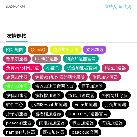
2024-04-04
支持
[0]
反对
[0]
友情链接
网站地图
QuickQ
旋风加速度器
旋风加速
坚果加速器
tiktok加速器
狗急加速器官网
免费vqn外网加速
小蓝鸟
优途加速器官网
风驰加速器
旋风加速器
免费vps加速器外网苹果版
旋风加速度器
快连加速器
快连加速器官网入口
原子加速器
快鸭加速器
快柠檬加速器
旋风加速度器
外网网址导航
软件中心
小猫咪crash加速器
veee加速器
月兔加速器
原子加速器
番石榴加速器
ikuuu.me加速器官网
picacg加速器
闪电猫加速器
盘古加速器
海鸥加速器
hammer加速器
西柚加速器
baacloud官网