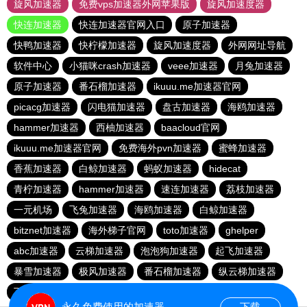
旋风加速器
免费vps加速器外网苹果版
旋风加速度器
快连加速器
快连加速器官网入口
原子加速器
快鸭加速器
快柠檬加速器
旋风加速度器
外网网址导航
软件中心
小猫咪crash加速器
veee加速器
月兔加速器
原子加速器
番石榴加速器
ikuuu.me加速器官网
picacg加速器
闪电猫加速器
盘古加速器
海鸥加速器
hammer加速器
西柚加速器
baacloud官网
ikuuu.me加速器官网
免费海外pvn加速器
蜜蜂加速器
香蕉加速器
白鲸加速器
蚂蚁加速器
hidecat
青柠加速器
hammer加速器
速连加速器
荔枝加速器
一元机场
飞兔加速器
海鸥加速器
白鲸加速器
bitznet加速器
海外梯子官网
toto加速器
ghelper
abc加速器
云梯加速器
泡泡狗加速器
起飞加速器
暴雪加速器
极风加速器
番石榴加速器
纵云梯加速器
飞兔加速器
永久免费使用的加速器
下载